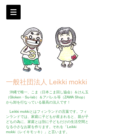
一般社団法人 Leikki mokki
沖縄で唯一、こま（日本こま回し協会）＆けん玉
（Gloken・Su-lab）＆アパレル等（ZAWA Shop）
から卸を行なっている最高の法人です！
Leikki mokkiとはフィンランドの言葉です。フィ
ンランドでは、家庭に子どもが産まれると、親が子
どもの為に、家庭とは別に子どもだけの生活空間と
なる小さなお家を作ります。それを「Leikki
mokki（レイキモッキ）」と言います。