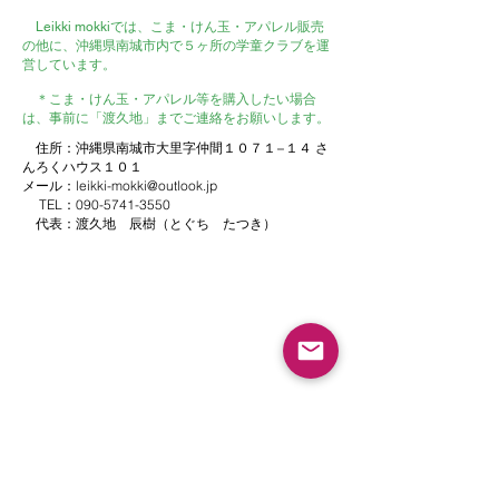
Leikki mokkiでは、こま・けん玉・アパレル販売
の他に、沖縄県南城市内で５ヶ所の学童クラブを運
営しています。
＊こま・けん玉・アパレル等を購入したい場合
は、事前に「渡久地」までご連絡をお願いします。
住所：沖縄県南城市大里字仲間１０７１−１４ さ
んろくハウス１０１
メール：
leikki-mokki@outlook.jp
TEL：090-5741-3550
代表：渡久地 辰樹（とぐち たつき）